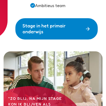
Ambitieus team
Stage in het primair
arrow_forward
onderwijs
"ZO BLIJ, NA MIJN STAGE
KON IK BLIJVEN ALS