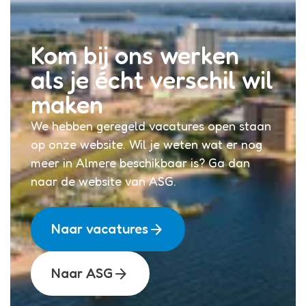
Kom bij ons werken
als je écht verschil wil
maken
We hebben geregeld vacatures open staan
op onze website. Wil je weten wat er nog
meer in Almere beschikbaar is? Ga dan
naar de website van ASG.
arrow_forward
Naar vacatures
arrow_forward
Naar ASG