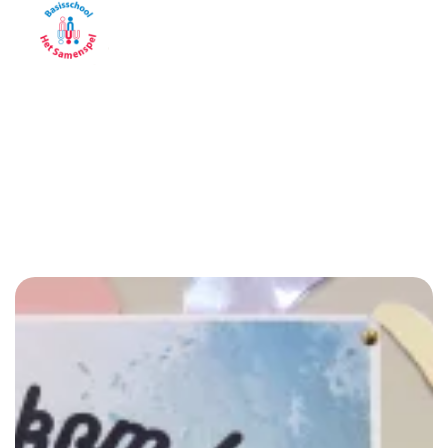
Menu
Samenspel
Informatie nieuwe ouders
Wilt u uw kind aanmelden voor Het Samenspel? Wilt u
meer weten over de school? Hieronder vindt u alle
informatie.